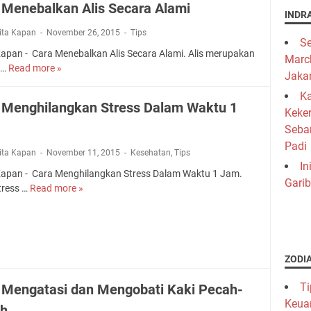
 Menebalkan Alis Secara Alami
a
O
p
INDR
n
t
s
rita Kapan
November 26, 2015
Tips
g
a
Se
A
s
Kapan - Cara Menebalkan Alis Secara Alami. Alis merupakan
k
g
March
i
n…
Read more »
M
C
a
Jakar
n
e
a
r
g
Ka
n
r
R
 Menghilangkan Stress Dalam Waktu 1
S
Keke
j
a
u
e
a
M
Seba
m
t
d
e
a
Padi
e
rita Kapan
November 11, 2015
Kesehatan
,
Tips
i
n
h
In
l
T
e
Kapan - Cara Menghilangkan Stress Dalam Waktu 1 Jam.
T
a
Garib
e
b
tress …
Read more »
e
C
h
r
a
t
a
L
a
l
a
r
e
n
k
p
a
b
g
a
D
M
a
D
n
ZODI
i
e
r
a
A
n
n
a
Ti
 Mengatasi dan Mengobati Kaki Pecah-
n
l
g
g
n
C
i
Keua
i
h
ah