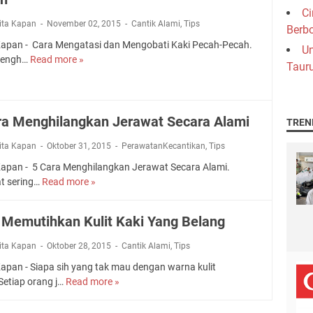
d
e
s
n
i
Ci
a
m
S
W
l
rita Kapan
November 02, 2015
Cantik Alami
,
Tips
Berb
n
e
e
a
a
Kapan - Cara Mengatasi dan Mengobati Kaki Pecah-Pecah.
M
Un
r
c
l
n
mengh…
Read more »
e
C
l
a
Tauru
a
g
n
a
a
r
u
k
g
r
n
a
p
a
a
a
g
A
u
n
ra Menghilangkan Jerawat Secara Alami
t
M
TREN
l
n
S
u
e
a
T
t
rita Kapan
Oktober 31, 2015
PerawatanKecantikan
,
Tips
r
n
m
a
r
P
g
Kapan - 5 Cara Menghilangkan Jerawat Secara Alami.
i
n
e
o
a
t sering…
Read more »
5
p
s
l
t
C
a
s
a
a
a
A
D
 Memutihkan Kulit Kaki Yang Belang
M
s
r
C
a
a
i
a
l
rita Kapan
Oktober 28, 2015
Cantik Alami
,
Tips
k
d
M
a
a
a
Kapan - Siapa sih yang tak mau dengan warna kulit
e
m
n
n
Setiap orang j…
Read more »
C
n
W
a
M
a
g
a
n
e
r