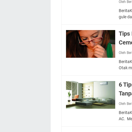
Oleh Be
Berita
gule da
Tips
Ceme
Oleh Be
Berita
Otak 
6 Ti
Tanp
Oleh Be
Berita
AC. M