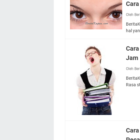
Cara
Oleh Be
Berita
hal ya
Cara
Jam
Oleh Be
Berita
Rasa s
Cara
Pec