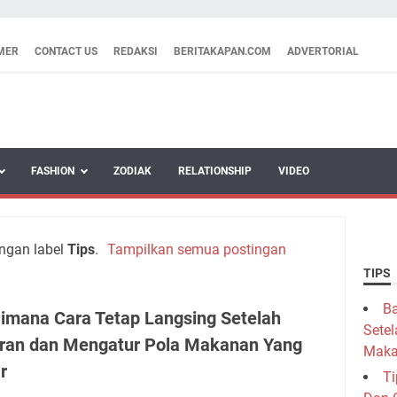
MER
CONTACT US
REDAKSI
BERITAKAPAN.COM
ADVERTORIAL
FASHION
ZODIAK
RELATIONSHIP
VIDEO
ngan label
Tips
.
Tampilkan semua postingan
TIPS
Ba
imana Cara Tetap Langsing Setelah
Sete
ran dan Mengatur Pola Makanan Yang
Maka
r
Ti