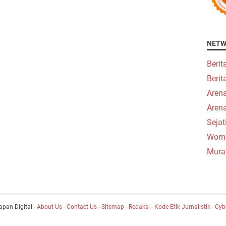
NETW
Berit
Beri
Aren
Aren
Seja
Wome
Mura
apan Digital -
About Us
-
Contact Us
-
Sitemap
-
Redaksi
-
Kode Etik Jurnalistik
-
Cyb