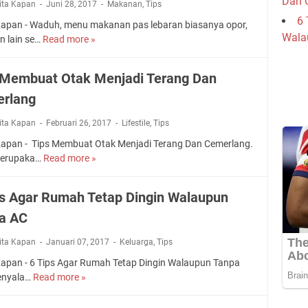
Dan 
rita Kapan
Juni 28, 2017
Makanan
,
Tips
6 
Kapan - Waduh, menu makanan pas lebaran biasanya opor,
Wala
n lain se…
Read more »
B
a
g
 Membuat Otak Menjadi Terang Dan
a
rlang
i
m
rita Kapan
Februari 26, 2017
Lifestile
,
Tips
a
n
Kapan - Tips Membuat Otak Menjadi Terang Dan Cemerlang.
a
merupaka…
Read more »
T
C
i
a
p
ps Agar Rumah Tetap Dingin Walaupun
r
s
a
a AC
M
T
e
rita Kapan
Januari 07, 2017
e
Keluarga
,
Tips
m
t
b
Kapan - 6 Tips Agar Rumah Tetap Dingin Walaupun Tanpa
a
u
enyala…
Read more »
6
p
a
T
L
t
i