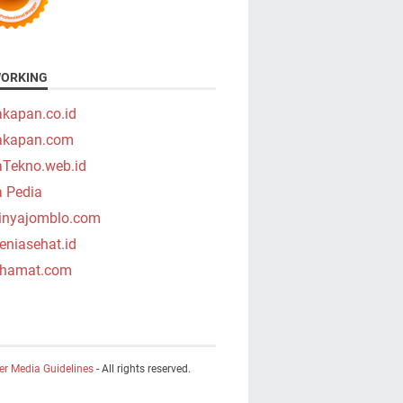
ORKING
akapan.co.id
takapan.com
aTekno.web.id
a Pedia
tinyajomblo.com
niasehat.id
hamat.com
er Media Guidelines
- All rights reserved.