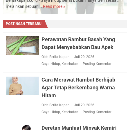
Beritakapan.co.id - Gaya hidup sehat bukan hanya tren sesaat,
melainkan sebuah …
Read more »
Cara
Agar
Gaya
POSTINGAN TERBARU
Hidup
Sehat
Menurut
Perawatan Rambut Basah Yang
Ahli
Dapat Menyebabkan Bau Apek
Oleh Berita Kapan
Juli 29, 2026
Gaya Hidup
,
Kesehatan
Posting Komentar
Cara Merawat Rambut Berhijab
Agar Tetap Berkembang Warna
Hitam
Oleh Berita Kapan
Juli 29, 2026
Gaya Hidup
,
Kesehatan
Posting Komentar
Deretan Manfaat Minyak Kemiri