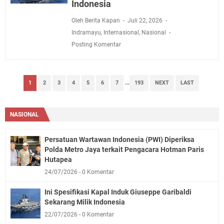
Indonesia
Oleh Berita Kapan
Juli 22, 2026
Indramayu
,
Internasional
,
Nasional
Posting Komentar
1
2
3
4
5
6
7
...
193
NEXT
LAST
NASIONAL
Persatuan Wartawan Indonesia (PWI) Diperiksa
Polda Metro Jaya terkait Pengacara Hotman Paris
Hutapea
24/07/2026
0 Komentar
Ini Spesifikasi Kapal Induk Giuseppe Garibaldi
Sekarang Milik Indonesia
22/07/2026
0 Komentar