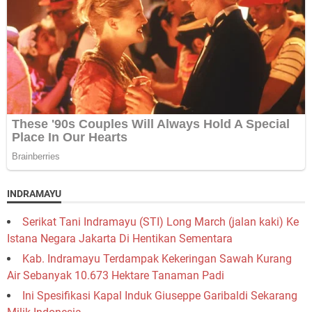
INDRAMAYU
Serikat Tani Indramayu (STI) Long March (jalan kaki) Ke
Istana Negara Jakarta Di Hentikan Sementara
Kab. Indramayu Terdampak Kekeringan Sawah Kurang
Air Sebanyak 10.673 Hektare Tanaman Padi
Ini Spesifikasi Kapal Induk Giuseppe Garibaldi Sekarang