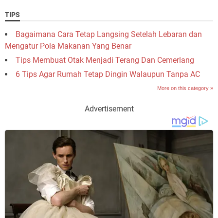
TIPS
Bagaimana Cara Tetap Langsing Setelah Lebaran dan
Mengatur Pola Makanan Yang Benar
Tips Membuat Otak Menjadi Terang Dan Cemerlang
6 Tips Agar Rumah Tetap Dingin Walaupun Tanpa AC
More on this category »
Advertisement